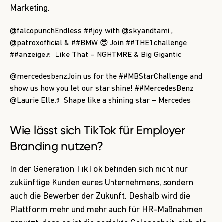
Marketing.
@falcopunch
Endless
##joy
with @skyandtami ,
@patroxofficial &
##BMW
😎 Join
##THE1challenge
##anzeige
♬ Like That – NGHTMRE & Big Gigantic
@mercedesbenz
Join us for the
##MBStarChallenge
and
show us how you let our star shine!
##MercedesBenz
@Laurie Elle
♬ Shape like a shining star – Mercedes
Wie lässt sich TikTok für Employer
Branding nutzen?
In der Generation TikTok befinden sich nicht nur
zukünftige Kunden eures Unternehmens, sondern
auch die Bewerber der Zukunft. Deshalb wird die
Plattform mehr und mehr auch für HR-Maßnahmen