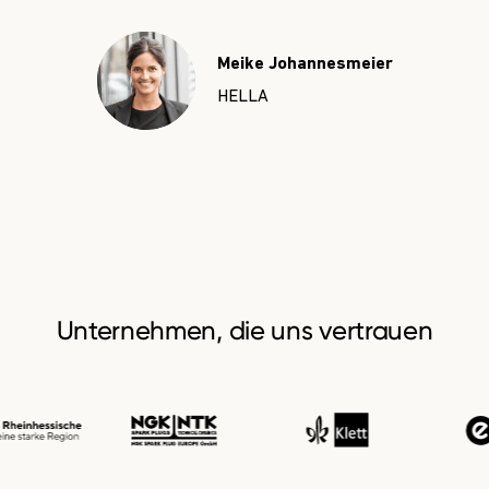
apra-norm Elektromechanik
NGK SP
Meike Johannesmeier
HELLA
Unternehmen, die uns vertrauen