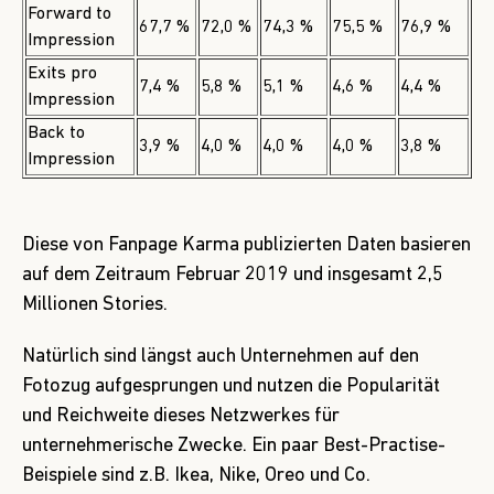
Forward to
67,7 %
72,0 %
74,3 %
75,5 %
76,9 %
Impression
Exits pro
7,4 %
5,8 %
5,1 %
4,6 %
4,4 %
Impression
Back to
3,9 %
4,0 %
4,0 %
4,0 %
3,8 %
Impression
Diese von
Fanpage Karma
publizierten Daten basieren
auf dem Zeitraum Februar 2019 und insgesamt 2,5
Millionen Stories.
Natürlich sind längst auch Unternehmen auf den
Fotozug aufgesprungen und nutzen die Popularität
und Reichweite dieses Netzwerkes für
unternehmerische Zwecke. Ein paar Best-Practise-
Beispiele sind z.B. Ikea, Nike, Oreo und Co.