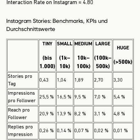
Interaction Rate on Instagram ≈ 4.80
Instagram Stories: Benchmarks, KPIs und
Durchschnittswerte
TINY
SMALL
MEDIUM
LARGE
HUGE
(bis
(1k–
10k–
(100k–
(>500k)
1.000)
10k)
100k)
500k)
Stories pro
0,43
1,04
1,89
2,70
3,30
Tag
Impressions
25,5 %
16,5 %
9,5 %
7,0 %
5,4 %
pro Follower
Reach pro
20,9 %
13,9 %
8,2 %
3,1 %
4,8 %
Follower
Replies pro
0,26 %
0,14 %
0,07 %
0,02 %
0,01 %
Impression