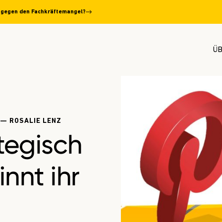
el gegen den Fachkräftemangel?
ÜB
 — ROSALIE LENZ
ategisch
nnt ihr