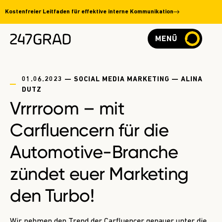
Kostenfreier Leitfaden für effektive interne Kommunikation
MENÜ
01.06.2023 — SOCIAL MEDIA MARKETING — ALINA
DUTZ
Vrrrroom – mit
Carfluencern für die
Automotive-Branche
zündet euer Marketing
den Turbo!
Wir nehmen den Trend der Carfluencer genauer unter die