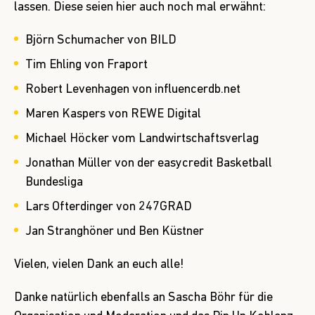
lassen. Diese seien hier auch noch mal erwähnt:
Björn Schumacher
von
BILD
Tim Ehling
von
Fraport
Robert Levenhagen
von
influencerdb.net
Maren Kaspers
von
REWE Digital
Michael Höcker
vom
Landwirtschaftsverlag
Jonathan Müller
von der
easycredit Basketball
Bundesliga
Lars Ofterdinger
von
247GRAD
Jan Stranghöner
und
Ben Küstner
Vielen, vielen Dank an euch alle!
Danke natürlich ebenfalls an
Sascha Böhr
für die