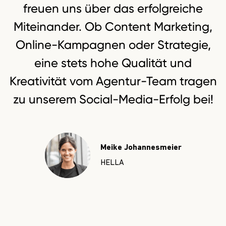
freuen uns über das erfolgreiche
Miteinander. Ob Content Marketing,
Online-Kampagnen oder Strategie,
eine stets hohe Qualität und
Kreativität vom Agentur-Team tragen
zu unserem Social-Media-Erfolg bei!
Lisa Kossmann
Sarah W
apra-norm Elektromechanik
NGK SP
Meike Johannesmeier
HELLA