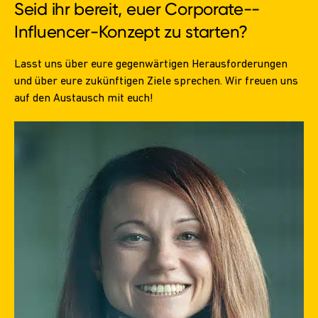
Seid ihr bereit, euer
Corporate-­
Influencer
-­Konzept zu starten?
Lasst uns über eure gegenwärtigen Herausforderungen
und über eure zukünftigen Ziele sprechen. Wir freuen uns
auf den Austausch mit euch!