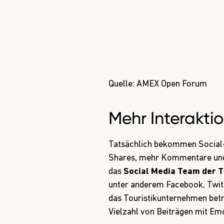
Tatsächlich bekommen Social
Shares, mehr Kommentare und 
das
Social Media Team der 
unter anderem
Facebook,
Twit
das Touristikunternehmen betr
Vielzahl von Beiträgen mit Emoj
Über den Wolken... ???? 5 ein
✈
http://t.co/qKcJd8a8WL
#T
— TUI Deutschland (@TUIDeutsc
Das Social Media Team von TU
verraten, wie sie den Umgang 
Emojiis können gut als unters
Inspiration und Emotion genut
Bild-/Wortinhalt oder helfen,