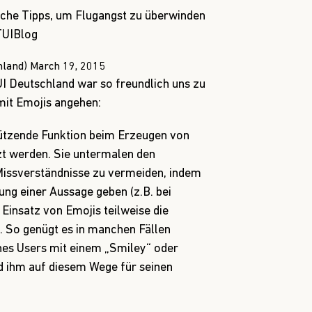
ung einer Aussage geben (z.B. bei
 Einsatz von Emojis teilweise die
. So genügt es in manchen Fällen
nes Users mit einem „Smiley“ oder
d ihm auf diesem Wege für seinen
d von der Community auf allen Kanälen
acebook-Timeline fallen sie (immer
 Teil antworten unsere Fans und
n Textpassagen, sondern mit Emojiis.
n an unserer Follower auf Instagram
you’d like to jump into this pool right
funktionieren sehr gut und sorgen für
Kombination aus Foto, Emoji und
n die Kommunikation in sozialen
tzen zudem häufig Emojis ein, die sich