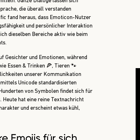
itteln. Ganze Dialoge lassen sich
Sprache, die überall verstanden
ific
fand heraus
, dass Emoticon-Nutzer
sfähigkeit und persönlicher Interaktion
ich dieselben Bereiche aktiv wie beim
ts.
uf Gesichter und Emotionen, während
wie Essen & Trinken 🍕, Tieren 🐾
lichkeiten unserer Kommunikation
 mittels Unicode standardisierten
Hunderten von Symbolen findet sich für
. Heute hat eine reine Textnachricht
harakter und erscheint etwas kühl,
e Emojis für sich