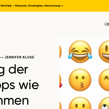
n Vertrieb – Chancen, Strategien, Umsetzung
ÜB
 — JENNIFER KLUGE
g der
pps wie
ehmen