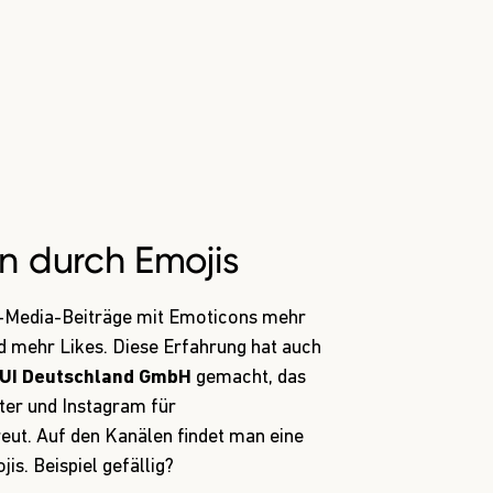
-Media-Beiträge mit Emoticons mehr
mehr Likes. Diese Erfahrung hat auch
TUI Deutschland GmbH
gemacht, das
ter
und
Instagram
für
eut. Auf den Kanälen findet man eine
is. Beispiel gefällig?
fache Tipps, um Flugangst zu überwinden
UIBlog
hland)
March 19, 2015
I Deutschland war so freundlich uns zu
mit Emojis angehen:
tützende Funktion beim Erzeugen von
zt werden. Sie untermalen den
 Missverständnisse zu vermeiden, indem