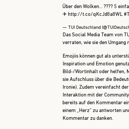
sie Aufschluss über die Bedeut
Ironie). Zudem vereinfacht der
Interaktion mit der Community
bereits auf den Kommentar ei
einem „Herz“ zu antworten un
Kommentar zu danken.
Unser Einsatz von Emojiis wir
sehr gut angenommen. In der F
noch) besonders ins Auge. Zum
Follower nicht mehr mit lange
Gerade gezielte Aufforderunge
wie beispielsweise „Hands up if 
now!“ oder „Give us a smile!“ 
hohe Interaktionsraten. Eine 
empathischer Ansprache mache
Netzwerken häufig rund. Wir se