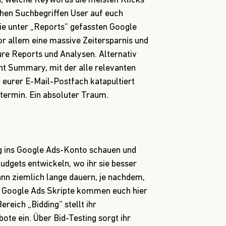
h, welche Keywords die meisten Klicks
hen Suchbegriffen User auf euch
e unter „Reports“ gefassten Google
or allem eine massive Zeitersparnis und
ure Reports und Analysen. Alternativ
unt Summary, mit der alle relevanten
n eurer E-Mail-Postfach katapultiert
ermin. Ein absoluter Traum.
g ins Google Ads-Konto schauen und
udgets entwickeln, wo ihr sie besser
ann ziemlich lange dauern, je nachdem,
t. Google Ads Skripte kommen euch hier
ereich „Bidding“ stellt ihr
te ein. Über Bid-Testing sorgt ihr