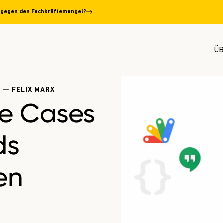
el gegen den Fachkräftemangel?
ÜB
 — FELIX MARX
se Cases
ds
en